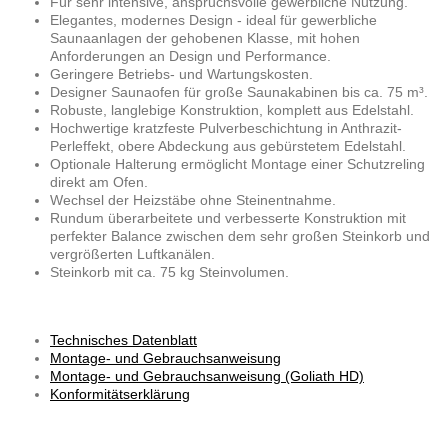
Für sehr intensive, anspruchsvolle gewerbliche Nutzung.
Elegantes, modernes Design - ideal für gewerbliche
Saunaanlagen der gehobenen Klasse, mit hohen
Anforderungen an Design und Performance.
Geringere Betriebs- und Wartungskosten.
Designer Saunaofen für große Saunakabinen bis ca. 75 m³.
Robuste, langlebige Konstruktion, komplett aus Edelstahl.
Hochwertige kratzfeste Pulverbeschichtung in Anthrazit-
Perleffekt, obere Abdeckung aus gebürstetem Edelstahl.
Optionale Halterung ermöglicht Montage einer Schutzreling
direkt am Ofen.
Wechsel der Heizstäbe ohne Steinentnahme.
Rundum überarbeitete und verbesserte Konstruktion mit
perfekter Balance zwischen dem sehr großen Steinkorb und
vergrößerten Luftkanälen.
Steinkorb mit ca. 75 kg Steinvolumen.
Technisches Datenblatt
Montage- und Gebrauchsanweisung
Montage- und Gebrauchsanweisung (Goliath HD)
Konformitätserklärung