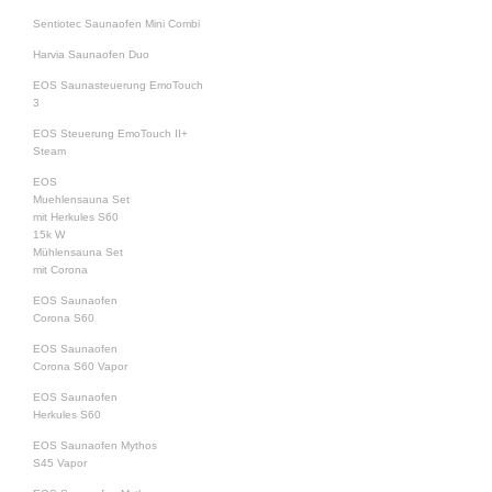
Sentiotec Saunaofen Mini Combi
Harvia Saunaofen Duo
EOS Saunasteuerung EmoTouch
3
EOS Steuerung EmoTouch II+
Steam
EOS
Muehlensauna Set
mit Herkules S60
15k W
Mühlensauna Set
mit Corona
EOS Saunaofen
Corona S60
EOS Saunaofen
Corona S60 Vapor
EOS Saunaofen
Herkules S60
EOS Saunaofen Mythos
S45 Vapor