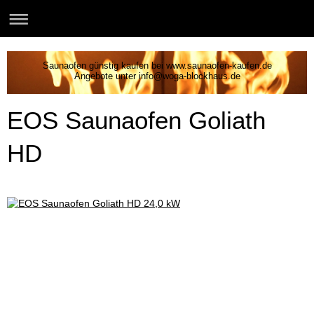
Saunaofen günstig kaufen bei www.saunaofen-kaufen.de
Angebote unter info@woga-blockhaus.de
EOS Saunaofen Goliath
HD