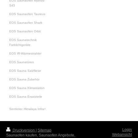
EOS Saunaofen Mythos-
S45
EOS Saunaofen Taureus
EOS Saunaofen Shark
EOS Saunaofen Orbit
EOS Saunatechnik
Farblichtgeräte
EOS IR-Wärmestrahler
EOS Saunatüren
EOS Sauna Salzfliese
EOS Sauna Zubehör
EOS Sauna Klimastation
EOS Sauna Ersatzteile
Sentiotec Himalaya Infra+
Login
Druckversion
|
Sitemap
Webansicht
Saunaofen kaufen, Saunaofen Angebote,