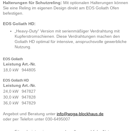
Halterungen für Schutzreling:
Mit optionalen Halterungen können
Sie eine Reling im eigenen Design direkt am EOS Goliath Ofen
befestigen.
EOS Goliath HD:
„Heavy-Duty“ Version mit serienmäßiger Verdrahtung mit
Kupferstromschienen. Diese Verdrahtungen machen den
Goliath HD optimal für intensive, anspruchsvolle gewerbliche
Nutzung.
EOS Goliath
Leistung
Art.-Nr.
18,0 kW
944805
EOS Goliath HD
Leistung
Art.-Nr.
24,0 kW
947827
30,0 kW
947828
36,0 kW
947829
Angebot und Beratung unter
info@woga-blockhaus.de
oder per Telefon unter 030-6495007