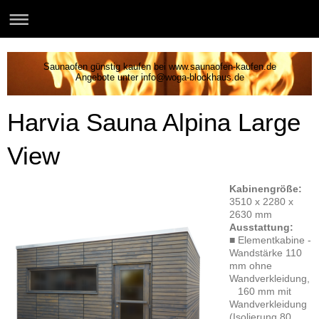
Saunaofen günstig kaufen bei www.saunaofen-kaufen.de
Angebote unter info@woga-blockhaus.de
Harvia Sauna Alpina Large
View
Kabinengröße:
3510 x 2280 x
2630 mm
Ausstattung:
■ Elementkabine -
Wandstärke 110
mm ohne
Wandverkleidung,
160 mm mit
Wandverkleidung
(Isolierung 80