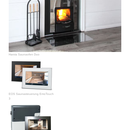
Harvia Saunaofen Duo
EOS Saunasteuerung EmoTouch
3