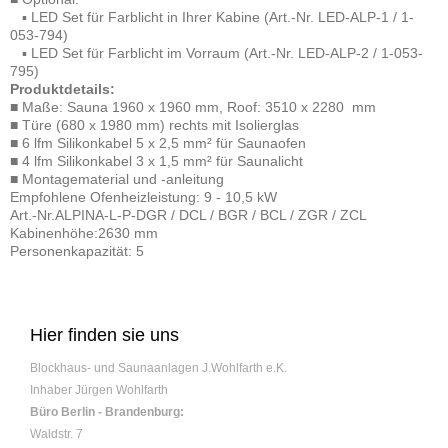
▪ LED Set für Farblicht in Ihrer Kabine (Art.-Nr. LED-ALP-1 / 1-
053-794)
▪ LED Set für Farblicht im Vorraum (Art.-Nr. LED-ALP-2 / 1-053-
795)
Produktdetails:
■ Maße: Sauna 1960 x 1960 mm, Roof: 3510 x 2280 mm
■ Türe (680 x 1980 mm) rechts mit Isolierglas
■ 6 lfm Silikonkabel 5 x 2,5 mm² für Saunaofen
■ 4 lfm Silikonkabel 3 x 1,5 mm² für Saunalicht
■ Montagematerial und -anleitung
Empfohlene Ofenheizleistung: 9 - 10,5 kW
Art.-Nr.ALPINA-L-P-DGR / DCL / BGR / BCL / ZGR / ZCL
Kabinenhöhe:2630 mm
​Personenkapazität: 5
Hier finden sie uns
Blockhaus- und Saunaanlagen J.Wohlfarth e.K.
Inhaber Jürgen Wohlfarth
Büro Berlin - Brandenburg:
Waldstr.
7