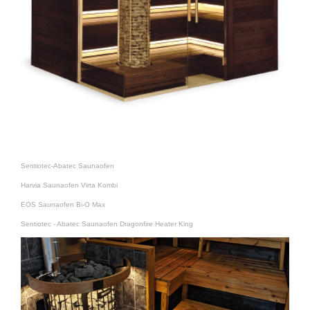
Sentiotec-Abatec Saunaofen
Harvia Saunaofen Virta Kombi
EOS Saunaofen Bi-O Max
Sentiotec - Abatec Saunaofen Dragonfire Heater King