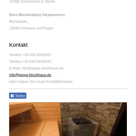
15566
Schöneiche b. Berlin
Büro Mecklenburg Vorpommern:
Mursewiek,
18569 Ummanz auf Rügen
Kontakt
Telefon:+49 030 6495007
Telefax:+49 030 6496831
E-Mail: info@woga-blockhaus.de
info@woga-blockhaus.de
oder nutzen Sie unser Kontaktformular.
Teilen