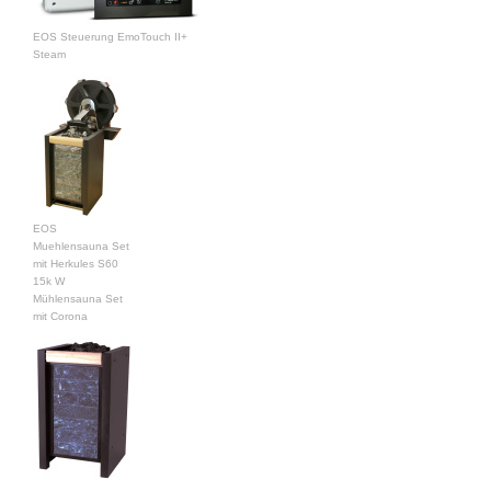
EOS Steuerung EmoTouch II+
Steam
EOS
Muehlensauna Set
mit Herkules S60
15k W
Mühlensauna Set
mit Corona