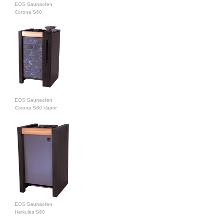
EOS Saunaofen
Corona S60
EOS Saunaofen
Corona S60 Vapor
EOS Saunaofen
Herkules S60