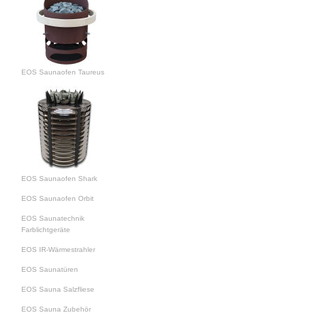
EOS Saunaofen Taureus
EOS Saunaofen Shark
EOS Saunaofen Orbit
EOS Saunatechnik
Farblichtgeräte
EOS IR-Wärmestrahler
EOS Saunatüren
EOS Sauna Salzfliese
EOS Sauna Zubehör