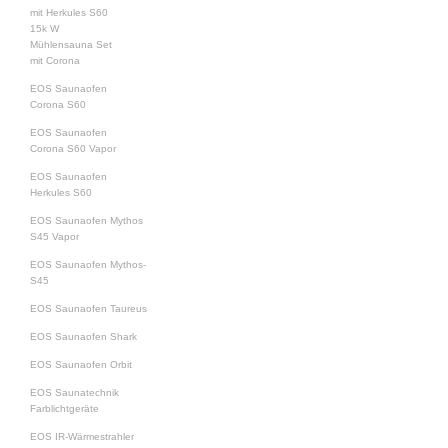
mit Herkules S60
15k W
Mühlensauna Set
mit Corona
EOS Saunaofen
Corona S60
EOS Saunaofen
Corona S60 Vapor
EOS Saunaofen
Herkules S60
EOS Saunaofen Mythos
S45 Vapor
EOS Saunaofen Mythos-
S45
EOS Saunaofen Taureus
EOS Saunaofen Shark
EOS Saunaofen Orbit
EOS Saunatechnik
Farblichtgeräte
EOS IR-Wärmestrahler