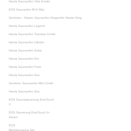
Harvia Saunaofen Virta Kombi
EOS Saunaofen Bi-O Max
Sentiotec - Abatec Saunaofen Dragonfire Heater King
Harvia Saunaofen Legend
Harvia Saunaofen Topclass Combi
Harvia Saunaofen Cilindro
Harvia Saunaofen Gobe
Harvia Saunaofen Kivi
Harvia Saunaofen Forte
Harvia Saunaofen Duo
Sentiotec Saunaofen Mini Combi
Harvia Saunaofen Duo
EOS Saunasteuerung EmoTouch
3
EOS Steuerung EmoTouch II+
Steam
EOS
Muehlensauna Set