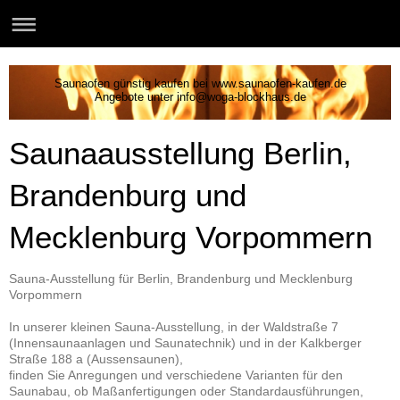
Saunaofen günstig kaufen bei www.saunaofen-kaufen.de
Angebote unter info@woga-blockhaus.de
Saunaausstellung Berlin,
Brandenburg und
Mecklenburg Vorpommern
Sauna-Ausstellung für Berlin, Brandenburg und Mecklenburg
Vorpommern
In unserer kleinen Sauna-Ausstellung, in der Waldstraße 7
(Innensaunaanlagen und Saunatechnik) und in der Kalkberger
Straße 188 a (Aussensaunen),
finden Sie Anregungen und verschiedene Varianten für den
Saunabau, ob Maßanfertigungen oder Standardausführungen,