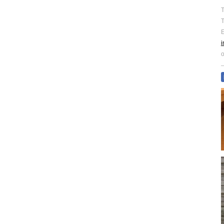
T
T
E
o