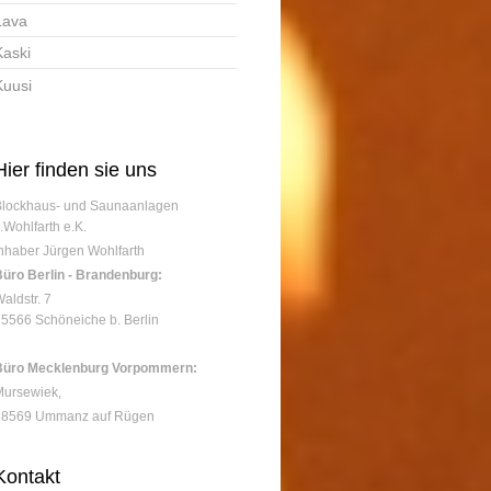
Lava
Kaski
Kuusi
Hier finden sie uns
Blockhaus- und Saunaanlagen
.Wohlfarth e.K.
nhaber Jürgen Wohlfarth
üro Berlin - Brandenburg:
aldstr.
7
15566
Schöneiche b. Berlin
Büro Mecklenburg Vorpommern:
Mursewiek,
18569 Ummanz auf Rügen
Kontakt