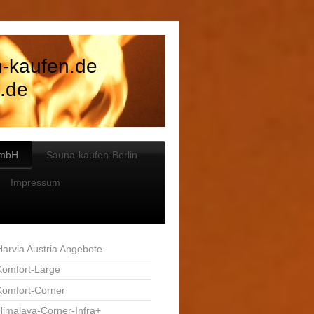
n-kaufen.de
.de
GmbH
Sauna-kaufen-Berlin
Impressum
Harvia Austria Angebote
Komfort-Large
Komfort-Corner
Himalaya-Corner-Infra+