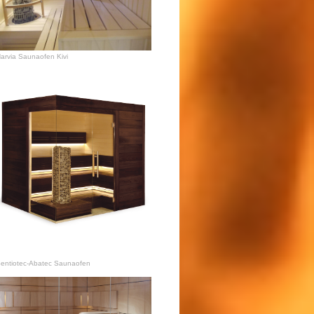
arvia Saunaofen Kivi
entiotec-Abatec Saunaofen