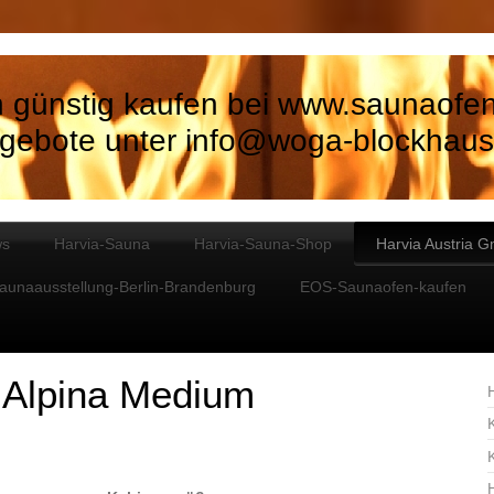
 günstig kaufen bei www.saunaofe
gebote unter info@woga-blockhaus
ws
Harvia-Sauna
Harvia-Sauna-Shop
Harvia Austria 
aunaausstellung-Berlin-Brandenburg
EOS-Saunaofen-kaufen
 Alpina Medium