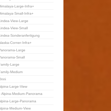
Himalaya-Large-Infra+
Himalaya-Small-Infra+
Lindea-View-Large
Lindea-View-Small
Lindea-Sonderanfertigung
Alaska-Corner-Infra+
Panorama-Large
Panorama-Small
Family-Large
Family-Medium
Onni
Alpina-Large-View
Alpina-Medium-Panorama
Alpina-Large-Panorama
Alpina-Medium-View