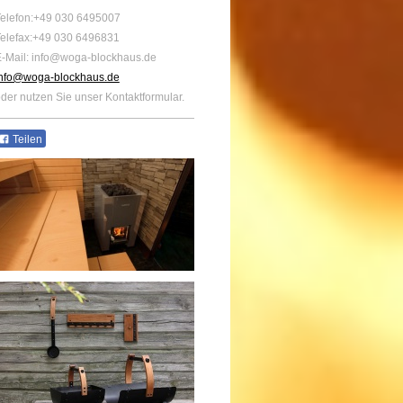
elefon:+49 030 6495007
elefax:+49 030 6496831
-Mail: info@woga-blockhaus.de
info@woga-blockhaus.de
der nutzen Sie unser Kontaktformular.
Teilen