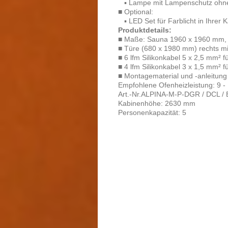
▪ Lampe mit Lampenschutz ohne 
■ Optional:
▪ LED Set für Farblicht in Ihrer 
Produktdetails:
■ Maße: Sauna 1960 x 1960 mm,
■ Türe (680 x 1980 mm) rechts mit
■ 6 lfm Silikonkabel 5 x 2,5 mm² 
■ 4 lfm Silikonkabel 3 x 1,5 mm² f
■ Montagematerial und -anleitung
Empfohlene Ofenheizleistung: 9 -
Art.-Nr.ALPINA-M-P-DGR / DCL / 
Kabinenhöhe: 2630 mm
​Personenkapazität: 5