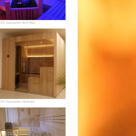
OS Saunaofen Bi-O Max
OS Saunaofen Herkules