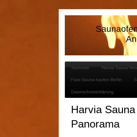
Saunaofen
An
Startseite
Harvia Sauna Ne
Fass-Sauna-kaufen-Berlin
S
Datenschutzerklärung
Harvia Sauna
Panorama