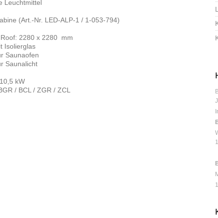
Leuchtmittel
Kabine (Art.-Nr. LED-ALP-1 / 1-053-794)
 Roof: 2280 x 2280 mm
 Isolierglas
für Saunaofen
ür Saunalicht
 10,5 kW
BGR / BCL / ZGR / ZCL
J
I
B
W