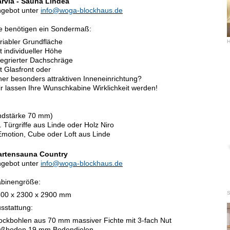
rvia - Sauna Lindea
gebot unter
info@woga-blockhaus.de
e benötigen ein Sondermaß:
riabler Grundfläche
H
t individueller Höhe
tegrierter Dachschräge
t Glasfront oder
ner besonders attraktiven Inneneinrichtung?
r lassen Ihre Wunschkabine Wirklichkeit werden!
ndstärke 70 mm)
 Türgriffe aus Linde oder Holz Niro
Emotion, Cube oder Loft aus Linde
artensauna Country
gebot unter
info@woga-blockhaus.de
binengröße:
S
00 x 2300 x 2900 mm
sstattung:
ockbohlen aus 70 mm massiver Fichte mit 3-fach Nut
ußboden 19 mm Bodendielen