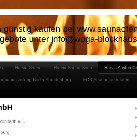
 günstig kaufen bei www.saunaofe
gebote unter info@woga-blockhaus
ws
Harvia-Sauna
Harvia-Sauna-Shop
Harvia Austria 
aunaausstellung-Berlin-Brandenburg
EOS-Saunaofen-kaufen
GmbH
ohlfarth e.K.
nburg: