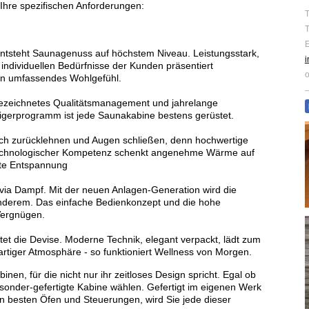
 Ihre spezifischen Anforderungen:
T
T
E
entsteht Saunagenuss auf höchstem Niveau. Leistungsstark,
 individuellen Bedürfnisse der Kunden präsentiert
o
ein umfassendes Wohlgefühl.
ezeichnetes Qualitätsmanagement und jahrelange
eigerprogramm ist jede Saunakabine bestens gerüstet.
ach zurücklehnen und Augen schließen, denn hochwertige
r technologischer Kompetenz schenkt angenehme Wärme auf
fte Entspannung
via Dampf. Mit der neuen Anlagen-Generation wird die
onderem. Das einfache Bedienkonzept und die hohe
Vergnügen.
utet die Devise. Moderne Technik, elegant verpackt, lädt zum
rtiger Atmosphäre - so funktioniert Wellness von Morgen.
en, für die nicht nur ihr zeitloses Design spricht. Egal ob
sonder-gefertigte Kabine wählen. Gefertigt im eigenen Werk
den besten Öfen und Steuerungen, wird Sie jede dieser