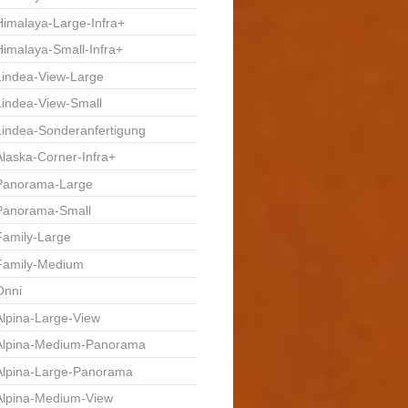
Himalaya-Large-Infra+
Himalaya-Small-Infra+
Lindea-View-Large
Lindea-View-Small
Lindea-Sonderanfertigung
Alaska-Corner-Infra+
Panorama-Large
Panorama-Small
Family-Large
Family-Medium
Onni
Alpina-Large-View
Alpina-Medium-Panorama
Alpina-Large-Panorama
Alpina-Medium-View