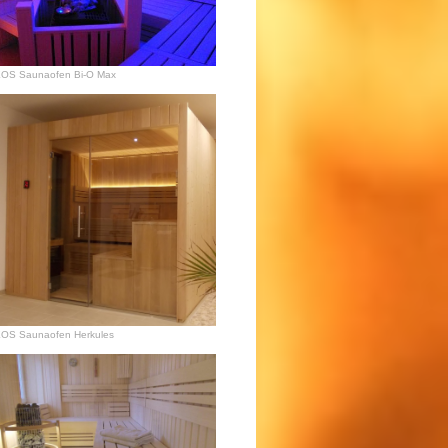
OS Saunaofen Bi-O Max
OS Saunaofen Herkules