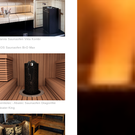
arvia Saunaofen Virta Kombi
OS Saunaofen Bi-O Max
entiotec - Abatec Saunaofen Dragonfire
eater King