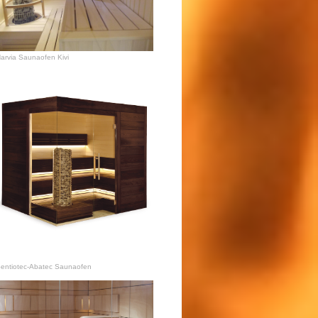
arvia Saunaofen Kivi
entiotec-Abatec Saunaofen