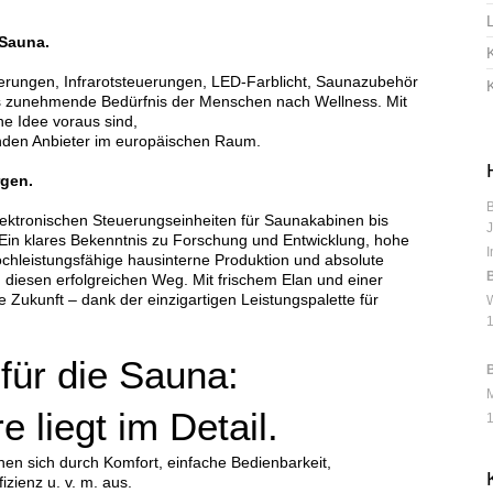
 Sauna.
erungen, Infrarotsteuerungen, LED-Farblicht, Saunazubehör
as zunehmende Bedürfnis der Menschen nach Wellness. Mit
ine Idee voraus sind,
enden Anbieter im europäischen Raum.
rgen.
lektronischen Steuerungseinheiten für Saunakabinen bis
J
Ein klares Bekenntnis zu Forschung und Entwicklung, hohe
I
chleistungsfähige hausinterne Produktion und absolute
B
diesen erfolgreichen Weg. Mit frischem Elan und einer
ie Zukunft – dank der einzigartigen Leistungspalette für
W
 für die Sauna:
 liegt im Detail.
en sich durch Komfort, einfache Bedienbarkeit,
zienz u. v. m. aus.