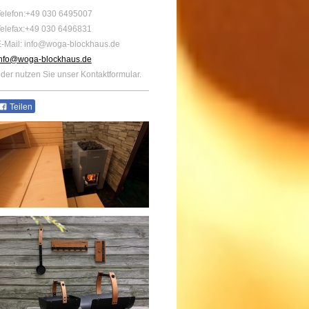
elefon:+49 030 6495007
elefax:+49 030 6496831
-Mail: info@woga-blockhaus.de
info@woga-blockhaus.de
der nutzen Sie unser Kontaktformular.
Teilen