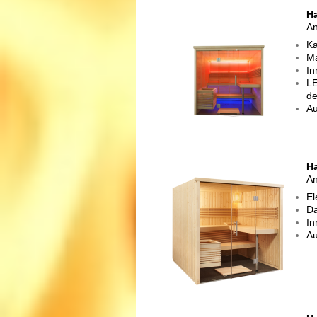
Ha
An
Ka
Ma
In
LE
de
A
Ha
An
El
Da
In
A