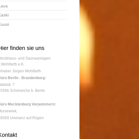
Lava
Kaski
Kuusi
Hier finden sie uns
Blockhaus- und Saunaanlagen
.Wohlfarth e.K.
nhaber Jürgen Wohlfarth
üro Berlin - Brandenburg:
aldstr.
7
15566
Schöneiche b. Berlin
Büro Mecklenburg Vorpommern:
Mursewiek,
18569 Ummanz auf Rügen
Kontakt