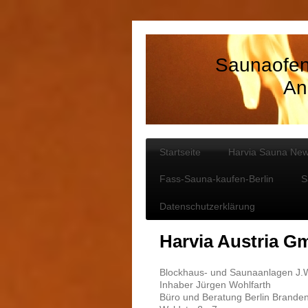
Saunaofen
An
Startseite
Harvia Sauna Ne
Fass-Sauna-kaufen-Berlin
S
Datenschutzerklärung
Harvia Austria 
Blockhaus- und Saunaanlagen J.W
Inhaber Jürgen Wohlfarth
Büro und Beratung Berlin Brande