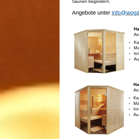
Saunen begeistern.
Angebote unter
info@woga
Ha
An
Ka
Ma
In
Au
Ha
An
Ka
Ma
In
Au