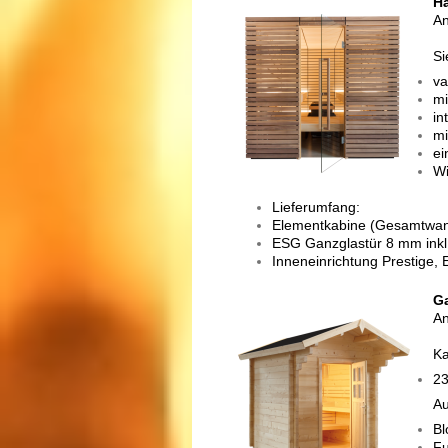
Ha
An
Si
va
mi
in
mi
ei
Wi
Lieferumfang:
Elementkabine (Gesamtwa
ESG Ganzglastür 8 mm inkl.
Inneneinrichtung Prestige, 
G
An
Ka
23
Au
Bl
F