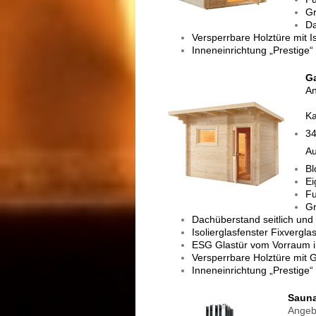
Gr
Da
Versperrbare Holztüre mit Is
Inneneinrichtung „Prestige“
G
An
Ka
34
Au
Bl
Ei
F
Gr
Dachüberstand seitlich un
Isolierglasfenster Fixverg
ESG Glastür vom Vorraum i
Versperrbare Holztüre mit 
Inneneinrichtung „Prestige“
Saun
Angeb