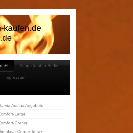
n-kaufen.de
.de
GmbH
Sauna-kaufen-Berlin
Impressum
Harvia Austria Angebote
Komfort-Large
Komfort-Corner
Himalaya-Corner-Infra+