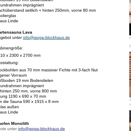
undrahmen imprägniert
chüberstand seitlich + hinten 250mm, vorne 80 mm
olierglas
 aus Linde
artensauna Lava
gebot unter
info@woga-blockhaus.de
H
E
binengröße:
10 x 2300 x 2700 mm
sstattung:
ockbohlen aus 70 mm massiver Fichte mit 3-fach Nut
gener Vorraum
ußboden 19 mm Bodendielen
undrahmen imprägniert
d hinten 250 mm, vorne 800 mm
lasung 1190 x 690 x 70 mm
S
n die Sauna 590 x 1915 x 8 mm
H
Glas außen
 aus Linde
aofen
Monolith
ote unter
info@woga-blockhaus.de